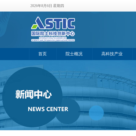
2026年8月6日 星期四
首页
院士概况
高科技产业