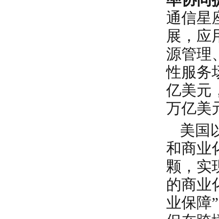
通信星
展，应
源管理
性服务场
亿美元
万亿美
美国
和商业
颗，实
的商业
业保障