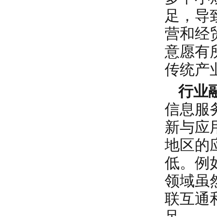
足，导
营和经
意愿有
传统产
行业
信息服
新与应
地区的
低。例
领域虽
联互通
足。