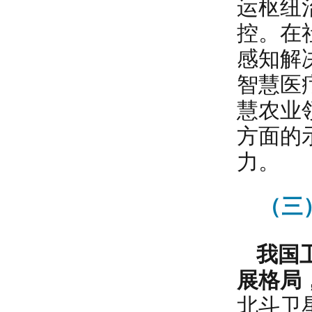
运枢纽
控。在社
感知解
智慧医
慧农业
方面的
力。
（三
我国
展格局
北斗卫