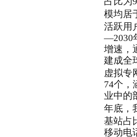
占比为9
模均居于
活跃用户
—20
增速，
建成全
虚拟专网
74个
业中的
年底，我
基站占比
移动电话