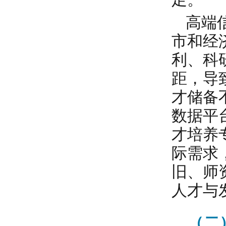
高端
市和经
利、科
距，导
才储备
数据平
才培养
际需求
旧、师
人才与
（二