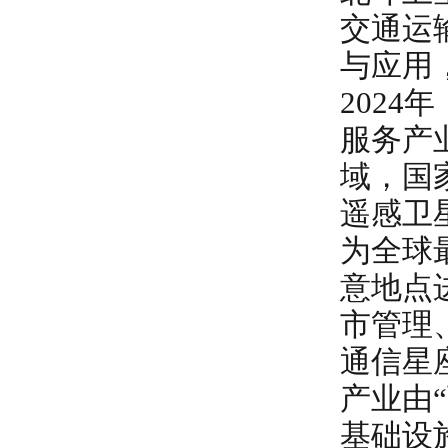
交通运
与应用
202
服务产业
域，国
遥感卫
为全球
意地点
市管理
通信星
产业由
基础设