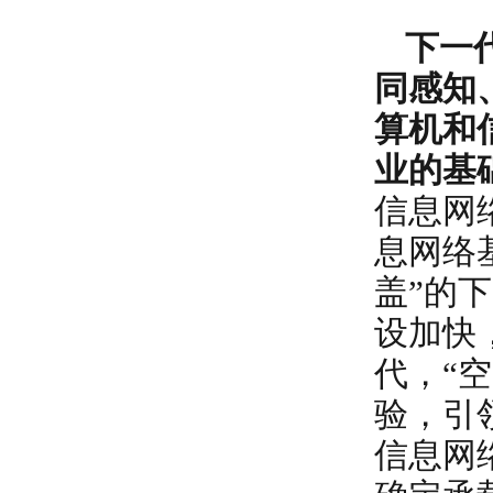
下一
同感知
算机和
业的基
信息网
息网络
盖”的
设加快
代，“
验，引
信息网