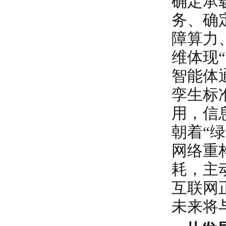
确定承
务、确
障算力
维体现
智能体
孪生标
用，信
朝着“
网络重
耗，主
互联网
未来将