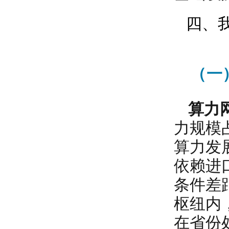
四、
（一
算力
力规模
算力发
依赖进
条件差
枢纽内
在省份