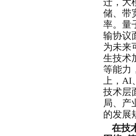
迁，大
储、带
率。量
输协议
为未来
生技术
等能力
上，A
技术层
局、产
的发展
在技