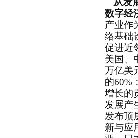
从发
数字经
产业作
络基础
促进近
美国、
万亿美
的60%
增长的
发展产
发布顶
新与应